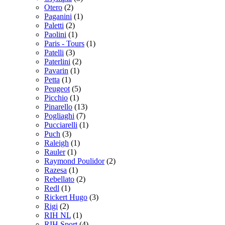
Otero
(2)
Paganini
(1)
Paletti
(2)
Paolini
(1)
Paris - Tours
(1)
Patelli
(3)
Paterlini
(2)
Pavarin
(1)
Petta
(1)
Peugeot
(5)
Picchio
(1)
Pinarello
(13)
Pogliaghi
(7)
Pucciarelli
(1)
Puch
(3)
Raleigh
(1)
Rauler
(1)
Raymond Poulidor
(2)
Razesa
(1)
Rebellato
(2)
Redl
(1)
Rickert Hugo
(3)
Rigi
(2)
RIH NL
(1)
RIH Sport
(4)