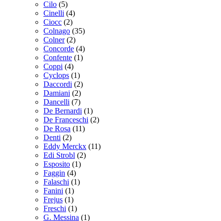
Cilo
(5)
Cinelli
(4)
Ciocc
(2)
Colnago
(35)
Colner
(2)
Concorde
(4)
Confente
(1)
Coppi
(4)
Cyclops
(1)
Daccordi
(2)
Damiani
(2)
Dancelli
(7)
De Bernardi
(1)
De Franceschi
(2)
De Rosa
(11)
Denti
(2)
Eddy Merckx
(11)
Edi Strobl
(2)
Esposito
(1)
Faggin
(4)
Falaschi
(1)
Fanini
(1)
Frejus
(1)
Freschi
(1)
G. Messina
(1)