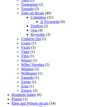
Tigra
(2)
Tommasini
(2)
Torpado
(2)
Tube set decals
(40)
Columbus
(31)
2t Tecnotelai
(0)
Durifort
(2)
Oria
(4)
Reynolds
(3)
Umberto Dei
(1)
Urago
(1)
Vicini
(3)
Viner
(1)
Vitus
(1)
Wiener
(1)
Wilier Triestina
(2)
Windsor
(2)
Wolhauser
(1)
Zanardo
(1)
Zarma
(1)
Zeus
(1)
Zunow
(2)
Headtube badge
(0)
Posters
(1)
Rims and Wheels decals
(34)