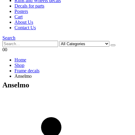
Rims and Wheels decals
Decals for parts
Posters
Cart
About Us
Contact Us
Search
0
0
Home
Shop
Frame decals
Anselmo
Anselmo