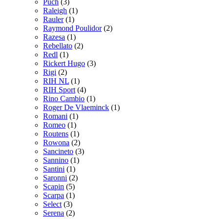
Puch
(3)
Raleigh
(1)
Rauler
(1)
Raymond Poulidor
(2)
Razesa
(1)
Rebellato
(2)
Redl
(1)
Rickert Hugo
(3)
Rigi
(2)
RIH NL
(1)
RIH Sport
(4)
Rino Cambio
(1)
Roger De Vlaeminck
(1)
Romani
(1)
Romeo
(1)
Routens
(1)
Rowona
(2)
Sancineto
(3)
Sannino
(1)
Santini
(1)
Saronni
(2)
Scapin
(5)
Scarpa
(1)
Select
(3)
Serena
(2)