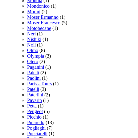
Mondia
(1)
Mondonico
(1)
Morini
(2)
Moser Ermanno
(1)
Moser Francesco
(5)
Motobecane
(1)
Neri
(1)
Nishiki
(1)
Noll
(1)
Olmo
(8)
Olympia
(3)
Otero
(2)
Paganini
(1)
Paletti
(2)
Paolini
(1)
Paris - Tours
(1)
Patelli
(3)
Paterlini
(2)
Pavarin
(1)
Petta
(1)
Peugeot
(5)
Picchio
(1)
Pinarello
(13)
Pogliaghi
(7)
Pucciarelli
(1)