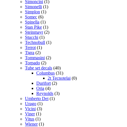
Simoncini
(1)
Simonelli
(1)
Simplon
(1)
Somec
(6)
Spinella
(1)
Stan Pike
(1)
Steinmayr
(2)
Stucchi
(1)
Technobull
(1)
Terrot
(1)
Tigra
(2)
Tommasini
(2)
Torpado
(2)
Tube set decals
(40)
Columbus
(31)
2t Tecnotelai
(0)
Durifort
(2)
Oria
(4)
Reynolds
(3)
Umberto Dei
(1)
Urago
(1)
Vicini
(3)
Viner
(1)
Vitus
(1)
Wiener
(1)