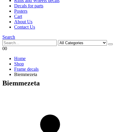
Rims and Wheels decals
Decals for parts
Posters
Cart
About Us
Contact Us
Search
0
0
Home
Shop
Frame decals
Biemmezeta
Biemmezeta