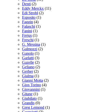
Denti
(2)
Eddy Merckx
(11)
Edi Strobl
(2)
Esposito
(1)
Faggin
(4)
Falaschi
(1)
Fanini
(1)
Frejus
(1)
Freschi
(1)
G. Messina
(1)
Galmozzi
(2)
Ganolo
(1)
Garlatti
(3)
Gazelle
(2)
Geliano
(2)
Gerber
(2)
Gialma
(1)
Gianni Motta
(2)
Gios Torino
(4)
Giovannini
(1)
Gitane
(1)
Giubilato
(1)
Grandis
(0)
Greg Lemond
(1)
Guerciotti
(3)