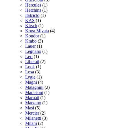
Hercules
(1)
Hetchins
(1)
Italciclo
(1)
KAS
(1)
Kirsch
(1)
Koga Miyata
(4)
Kondor
(1)
Krabo
(3)
Lauer
(1)
Legnano
(1)
Leri
(1)
Liberati
(2)
Look
(1)
Losa
(3)
Lygie
(1)
Magni
(4)
Malagnini
(2)
Marastoni
(1)
Marnati
(1)
Marzano
(1)
Masi
(5)
Mercier
(2)
Milanetti
(3)
Milani
(2)