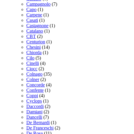
Campagnolo
(7)
Capo
(1)
Carpene
(1)
Casati
(1)
Castagnone
(1)
Catalano
(1)
CBT
(2)
Centurion
(1)
Chesini
(14)
Chiorda
(1)
Cilo
(5)
Cinelli
(4)
Ciocc
(2)
Colnago
(35)
Colner
(2)
Concorde
(4)
Confente
(1)
Coppi
(4)
Cyclops
(1)
Daccordi
(2)
Damiani
(2)
Dancelli
(7)
De Bernardi
(1)
De Franceschi
(2)
De Rosa
(11)