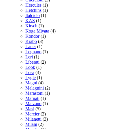
Hercules
(1)
Hetchins
(1)
Italciclo
(1)
KAS
(1)
Kirsch
(1)
Koga Miyata
(4)
Kondor
(1)
Krabo
(3)
Lauer
(1)
Legnano
(1)
Leri
(1)
Liberati
(2)
Look
(1)
Losa
(3)
Lygie
(1)
Magni
(4)
Malagnini
(2)
Marastoni
(1)
Marnati
(1)
Marzano
(1)
Masi
(5)
Mercier
(2)
Milanetti
(3)
Milani
(2)