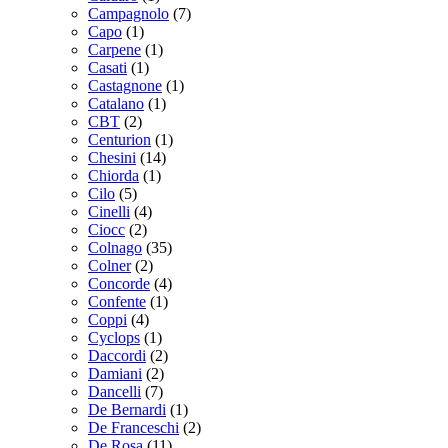
Campagnolo
(7)
Capo
(1)
Carpene
(1)
Casati
(1)
Castagnone
(1)
Catalano
(1)
CBT
(2)
Centurion
(1)
Chesini
(14)
Chiorda
(1)
Cilo
(5)
Cinelli
(4)
Ciocc
(2)
Colnago
(35)
Colner
(2)
Concorde
(4)
Confente
(1)
Coppi
(4)
Cyclops
(1)
Daccordi
(2)
Damiani
(2)
Dancelli
(7)
De Bernardi
(1)
De Franceschi
(2)
De Rosa
(11)