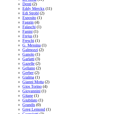
Denti
(2)
Eddy Merckx
(11)
Edi Strobl
(2)
Esposito
(1)
Faggin
(4)
Falaschi
(1)
Fanini
(1)
Frejus
(1)
Freschi
(1)
G. Messina
(1)
Galmozzi
(2)
Ganolo
(1)
Garlatti
(3)
Gazelle
(2)
Geliano
(2)
Gerber
(2)
Gialma
(1)
Gianni Motta
(2)
Gios Torino
(4)
Giovannini
(1)
Gitane
(1)
Giubilato
(1)
Grandis
(0)
Greg Lemond
(1)
Guerciotti
(3)