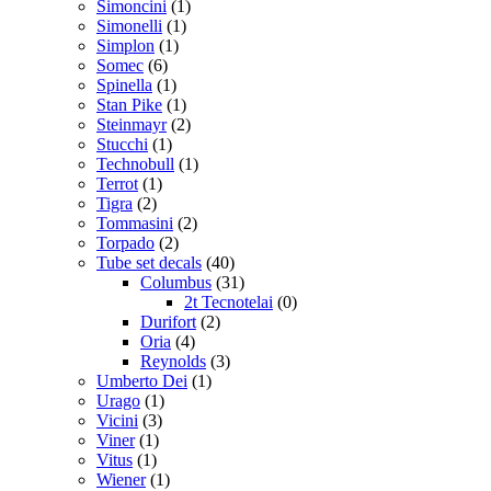
Simoncini
(1)
Simonelli
(1)
Simplon
(1)
Somec
(6)
Spinella
(1)
Stan Pike
(1)
Steinmayr
(2)
Stucchi
(1)
Technobull
(1)
Terrot
(1)
Tigra
(2)
Tommasini
(2)
Torpado
(2)
Tube set decals
(40)
Columbus
(31)
2t Tecnotelai
(0)
Durifort
(2)
Oria
(4)
Reynolds
(3)
Umberto Dei
(1)
Urago
(1)
Vicini
(3)
Viner
(1)
Vitus
(1)
Wiener
(1)