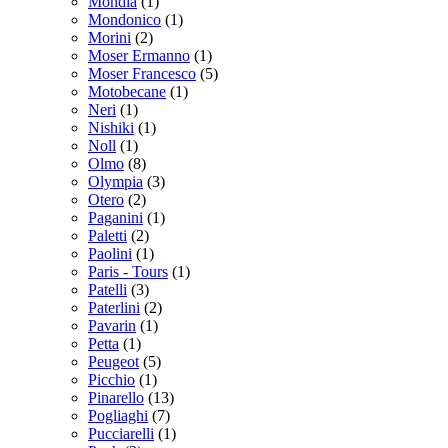
Mondia
(1)
Mondonico
(1)
Morini
(2)
Moser Ermanno
(1)
Moser Francesco
(5)
Motobecane
(1)
Neri
(1)
Nishiki
(1)
Noll
(1)
Olmo
(8)
Olympia
(3)
Otero
(2)
Paganini
(1)
Paletti
(2)
Paolini
(1)
Paris - Tours
(1)
Patelli
(3)
Paterlini
(2)
Pavarin
(1)
Petta
(1)
Peugeot
(5)
Picchio
(1)
Pinarello
(13)
Pogliaghi
(7)
Pucciarelli
(1)