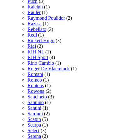
Puch
(3)
Raleigh
(1)
Rauler
(1)
Raymond Poulidor
(2)
Razesa
(1)
Rebellato
(2)
Redl
(1)
Rickert Hugo
(3)
Rigi
(2)
RIH NL
(1)
RIH Sport
(4)
Rino Cambio
(1)
Roger De Vlaeminck
(1)
Romani
(1)
Romeo
(1)
Routens
(1)
Rowona
(2)
Sancineto
(3)
Sannino
(1)
Santini
(1)
Saronni
(2)
Scapin
(5)
Scarpa
(1)
Select
(3)
Serena
(2)