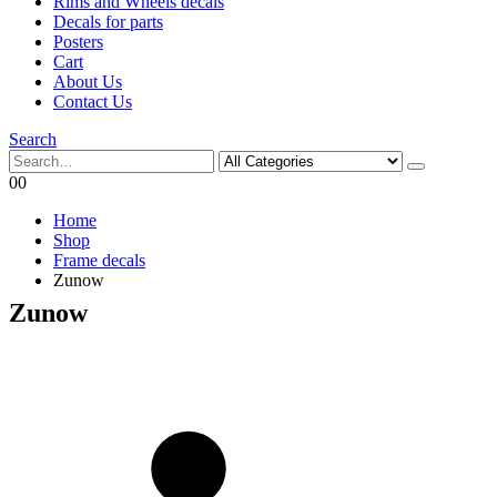
Rims and Wheels decals
Decals for parts
Posters
Cart
About Us
Contact Us
Search
0
0
Home
Shop
Frame decals
Zunow
Zunow